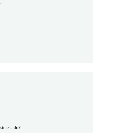
e…
este estado?