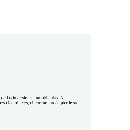
Descubre Por qué Somos
¡Tu Mejor Opción!
 de las inversiones inmobiliarias. A
os electrónicos, el terreno nunca pierde su